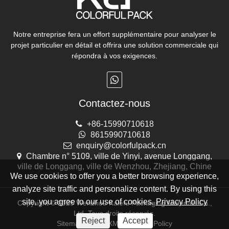
Notre entreprise fera un effort supplémentaire pour analyser le
projet particulier en détail et offrira une solution commerciale qui
répondra à vos exigences.
Contactez-nous
+86-15990710618
8615990710618
enquiry@colorfulpack.cn
Chambre n° 5109, ville de Yinyi, avenue Longgang,
ville de Longgang, ville de Wenzhou, Zhejiang, Chine
We use cookies to offer you a better browsing experience,
analyze site traffic and personalize content. By using this
site, you agree to our use of cookies.
Privacy Policy
Copyright © 2025 Wenzhou Kalefu Packaging Materials Co.,
Ltd. Tous droits réservés.
Reject
Accept
Sitemap
RSS
XML
Privacy Policy