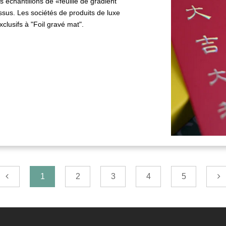
échantillons de «feuille de gradient
essus. Les sociétés de produits de luxe
clusifs à "Foil gravé mat".
1
2
3
4
5