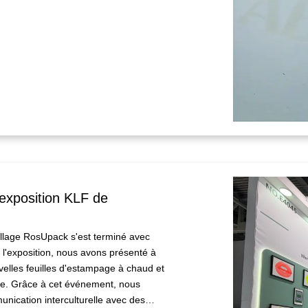
s l'obscurité. Cet article examine le
lications et la valeur qu'il apporte à
étiques aux jouets et au bricolage.
lité d'application, il offre aux
 moyen pratique de se démarquer sur
l'exposition KLF de
ballage RosUpack s'est terminé avec
l'exposition, nous avons présenté à
lles feuilles d'estampage à chaud et
se. Grâce à cet événement, nous
nication interculturelle avec des