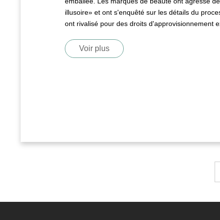
emballée. Les marques de beauté ont agressé des 
illusoire» et ont s'enquêté sur les détails du proc
ont rivalisé pour des droits d'approvisionnement ex
Voir plus