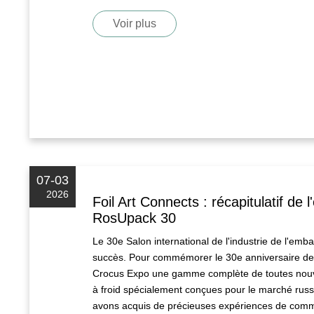
éclairés et émet une lueur douce et captivante dan
fonctionnement de ce matériau, ses principales app
Voir plus
des industries allant des produits de luxe et cosm
Grâce à son cycle de lueur reproductible et à sa faci
concepteurs et aux propriétaires de marques un
les marchés concurrentiels.
07-03
2026
Foil Art Connects : récapitulatif de 
RosUpack 30
Le 30e Salon international de l'industrie de l'em
succès. Pour commémorer le 30e anniversaire de 
Crocus Expo une gamme complète de toutes nouve
à froid spécialement conçues pour le marché rus
avons acquis de précieuses expériences de commu