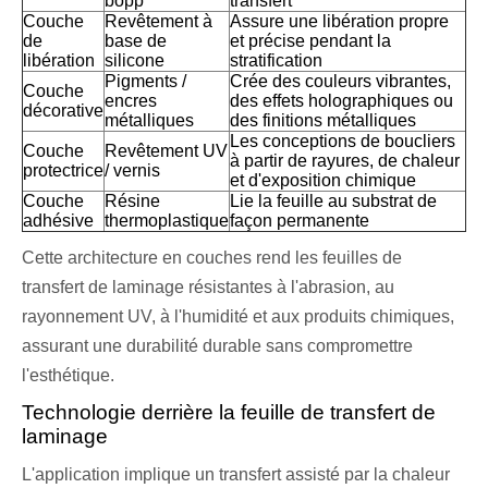
bopp
transfert
Couche
Revêtement à
Assure une libération propre
de
base de
et précise pendant la
libération
silicone
stratification
Pigments /
Crée des couleurs vibrantes,
Couche
encres
des effets holographiques ou
décorative
métalliques
des finitions métalliques
Les conceptions de boucliers
Couche
Revêtement UV
à partir de rayures, de chaleur
protectrice
/ vernis
et d'exposition chimique
Couche
Résine
Lie la feuille au substrat de
adhésive
thermoplastique
façon permanente
Cette architecture en couches rend les feuilles de
transfert de laminage résistantes à l'abrasion, au
rayonnement UV, à l'humidité et aux produits chimiques,
assurant une durabilité durable sans compromettre
l'esthétique.
Technologie derrière la feuille de transfert de
laminage
L'application implique un transfert assisté par la chaleur